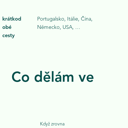
krátkod
Portugalsko
,
Itálie
,
Čína
,
obé
Německo
,
USA
, …
cesty
Co dělám ve
volném čase
Když zrovna