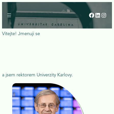
Přeskočit
na
Facebook
LinkedIn
Instagram
obsah
Vítejte! Jmenuji se
Jiří Zima
a jsem
rektorem Univerzity Karlovy
.