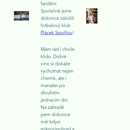
fandění.
Společně jsme
dokonce založili
fotbalový klub
Plácek Spořilov
!
Mám rád i chvíle
klidu. Dobré
víno si dokáže
vychutnat nejen
chemik, ale i
manažer po
dlouhém
jednacím dni.
Na zahradě
jsem dokonce
měl kdysi
mikrovinohrad a