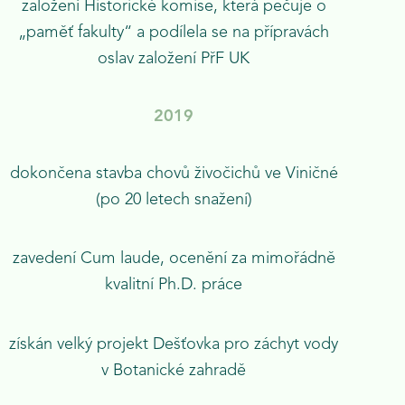
založení Historické komise, která pečuje o
„paměť fakulty“ a podílela se na přípravách
oslav založení PřF UK
2019
dokončena stavba chovů živočichů ve Viničné
(po 20 letech snažení)
zavedení Cum laude, ocenění za mimořádně
kvalitní Ph.D. práce
získán velký projekt Dešťovka pro záchyt vody
v Botanické zahradě