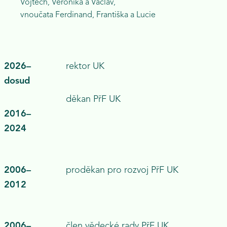
Vojtěch, Veronika a Václav,
vnoučata Ferdinand, Františka a Lucie
2026–
rektor
UK
dosud
děkan
PřF UK
2016–
2024
2006–
proděkan pro rozvoj
PřF UK
2012
2006–
člen vědecké rady
PřF UK