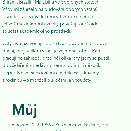
Británii, Brazílii, Malajsii a ve Spojených státech.
Vždy mi záleželo na budování dobrých vztahů
a spoluprací s institucemi v Evropě i mimo ni,
jelikož mezinárodní aktivity považuji za zásadní
součást akademického prostředí.
Celý život se věnuji sportu (ve zdravém těle zdravý
duch), mojí velkou vášní je zejména fotbal. Rád
pracuji na zahradě, před několika lety jsem se pustil
do včelaření a nedávno jsem si pořídil i několik
slepic. Největší radost mi ale dělá čas strávený
s rodinou – s manželkou, dětmi a vnoučaty.
Můj
životopis
narozen 11. 2. 1956 v Praze, manželka Jana, děti