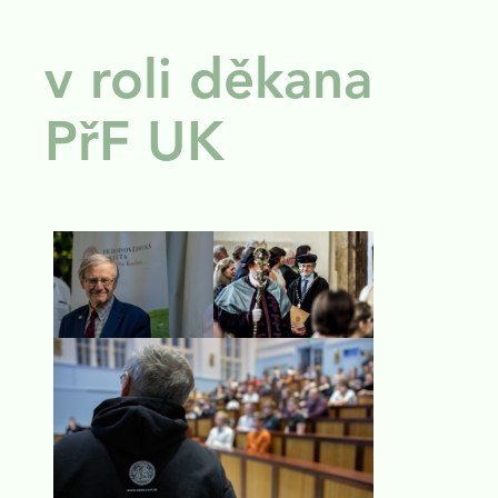
Úspěchy
v roli děkana
PřF UK